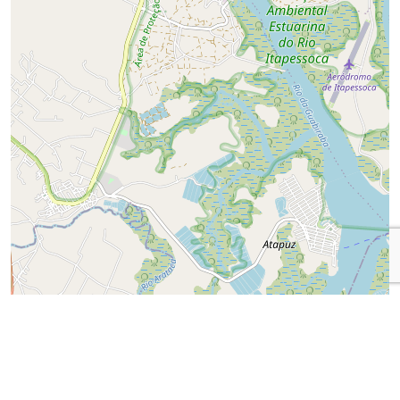
Ícone
Whatsa
da
Prefeitu
do
Recife