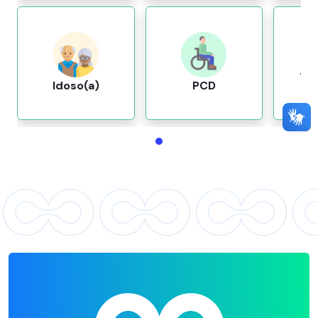
Tut
Idoso(a)
PCD