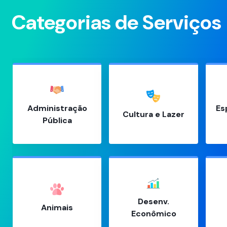
Categorias de Serviços
Administração
Es
Cultura e Lazer
Pública
Desenv.
Animais
Econômico