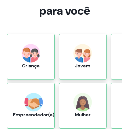
para você
Criança
Jovem
Ser
Empreendedor(a)
Mulher
T